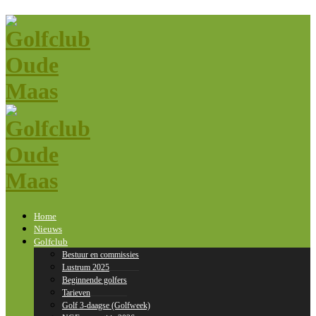
Home
Nieuws
Golfclub
Bestuur en commissies
Lustrum 2025
Beginnende golfers
Tarieven
Golf 3-daagse (Golfweek)