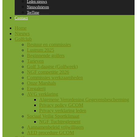
Leden nieuws
Nieuwsbrieven
TeeTime
Contact
Home
Nieuws
Golfclub
Bestuur en commissies
Lustrum 2025
Beginnende golfers
Tarieven
Golf 3-daagse (Golfweek)
NGF competitie 2026
Commissies werkzaamheden
Onze Marshals
Eregalerij
AVG verklaring
Algemene Verordening Gegevensbescherming
Privacy policy GCOM
Privacy verklaring leden
Sociaal Veilig Sportklimaat
NGF Tuchtreglement
Aannamenbeleid vrijwilligers
AED procedure GCOM