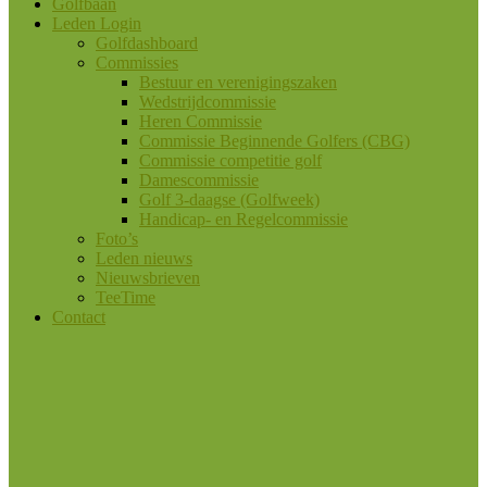
Golfbaan
Leden Login
Golfdashboard
Commissies
Bestuur en verenigingszaken
Wedstrijdcommissie
Heren Commissie
Commissie Beginnende Golfers (CBG)
Commissie competitie golf
Damescommissie
Golf 3-daagse (Golfweek)
Handicap- en Regelcommissie
Foto’s
Leden nieuws
Nieuwsbrieven
TeeTime
Contact