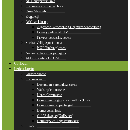
NGF competitie 2026
Commissies werkzaamheden
Onze Marshals
Eregalerij
AVG verklaring
Algemene Verordening Gegevensbescherming
Privacy policy GCOM
Privacy verklaring leden
Sociaal Veilig Sportklimaat
NGF Tuchtreglement
Aannamenbeleid vrijwilligers
AED procedure GCOM
Golfbaan
Leden Login
Golfdashboard
Commissies
Bestuur en verenigingszaken
Wedstrijdcommissie
Heren Commissie
Commissie Beginnende Golfers (CBG)
Commissie competitie golf
Damescommissie
Golf 3-daagse (Golfweek)
Handicap- en Regelcommissie
Foto’s