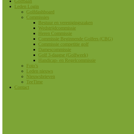
Golfbaan
Leden Login
Golfdashboard
Commissies
Bestuur en verenigingszaken
Wedstrijdcommissie
Heren Commissie
Commissie Beginnende Golfers (CBG)
Commissie competitie golf
Damescommissie
Golf 3-daagse (Golfweek)
Handicap- en Regelcommissie
Foto’s
Leden nieuws
Nieuwsbrieven
TeeTime
Contact