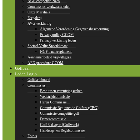
NGF competitie 2026
Commissies werkzaamheden
Onze Marshals
Eregalerij
AVG verklaring
Algemene Verordening Gegevensbescherming
Privacy policy GCOM
Privacy verklaring leden
Sociaal Veilig Sportklimaat
NGF Tuchtreglement
Aannamenbeleid vrijwilligers
AED procedure GCOM
Golfbaan
Leden Login
Golfdashboard
Commissies
Bestuur en verenigingszaken
Wedstrijdcommissie
Heren Commissie
Commissie Beginnende Golfers (CBG)
Commissie competitie golf
Damescommissie
Golf 3-daagse (Golfweek)
Handicap- en Regelcommissie
Foto’s