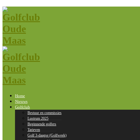
Home
Nieuws
Golfclub
Bestuur en commissies
Lustrum 2025
Beginnende golfers
Tarieven
Golf 3-daagse (Golfweek)