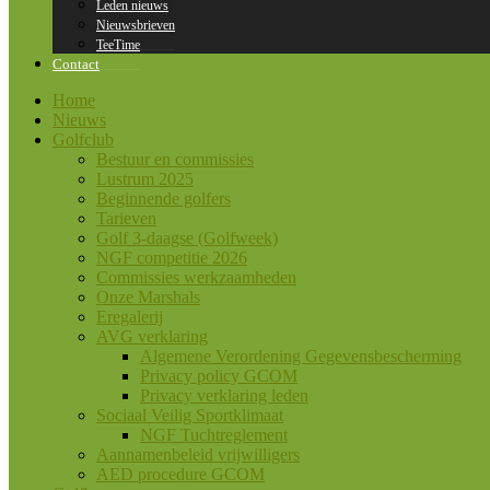
Leden nieuws
Nieuwsbrieven
TeeTime
Contact
Home
Nieuws
Golfclub
Bestuur en commissies
Lustrum 2025
Beginnende golfers
Tarieven
Golf 3-daagse (Golfweek)
NGF competitie 2026
Commissies werkzaamheden
Onze Marshals
Eregalerij
AVG verklaring
Algemene Verordening Gegevensbescherming
Privacy policy GCOM
Privacy verklaring leden
Sociaal Veilig Sportklimaat
NGF Tuchtreglement
Aannamenbeleid vrijwilligers
AED procedure GCOM