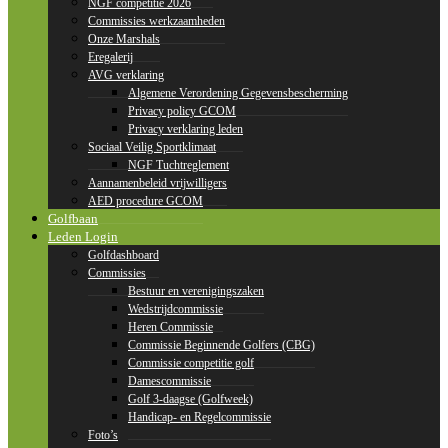
NGF competitie 2026
Commissies werkzaamheden
Onze Marshals
Eregalerij
AVG verklaring
Algemene Verordening Gegevensbescherming
Privacy policy GCOM
Privacy verklaring leden
Sociaal Veilig Sportklimaat
NGF Tuchtreglement
Aannamenbeleid vrijwilligers
AED procedure GCOM
Golfbaan
Leden Login
Golfdashboard
Commissies
Bestuur en verenigingszaken
Wedstrijdcommissie
Heren Commissie
Commissie Beginnende Golfers (CBG)
Commissie competitie golf
Damescommissie
Golf 3-daagse (Golfweek)
Handicap- en Regelcommissie
Foto’s