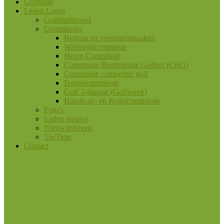
Golfbaan
Leden Login
Golfdashboard
Commissies
Bestuur en verenigingszaken
Wedstrijdcommissie
Heren Commissie
Commissie Beginnende Golfers (CBG)
Commissie competitie golf
Damescommissie
Golf 3-daagse (Golfweek)
Handicap- en Regelcommissie
Foto’s
Leden nieuws
Nieuwsbrieven
TeeTime
Contact