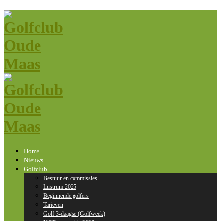
Home
Nieuws
Golfclub
Bestuur en commissies
Lustrum 2025
Beginnende golfers
Tarieven
Golf 3-daagse (Golfweek)