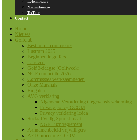
Leden nieuws
Nieuwsbrieven
TeeTime
Contact
Home
Nieuws
Golfclub
Bestuur en commissies
Lustrum 2025
Beginnende golfers
Tarieven
Golf 3-daagse (Golfweek)
NGF competitie 2026
Commissies werkzaamheden
Onze Marshals
Eregalerij
AVG verklaring
Algemene Verordening Gegevensbescherming
Privacy policy GCOM
Privacy verklaring leden
Sociaal Veilig Sportklimaat
NGF Tuchtreglement
Aannamenbeleid vrijwilligers
AED procedure GCOM